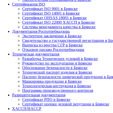
Сертификация ISO
Сертификат ISO 9001 в Брянске
Сертификат ISO 14001 в Брянске
Сертификат OHSAS 18001 в Брянске
Сертификат ISO 22000 ХАССП в Брянске
Системы менеджмента качества в Брянске
Документация Роспотребнадзора
Экспертное заключение в Брянске
Свидетельство о государственной регистрации в Бр
Выписка из реестра СГР в Брянске
Отказное письмо Роспотребнадзора
Техническая документация
Разработка Технических условий в Брянске
Руководство по эксплуатации в Брянске
Обоснование безопасности в Брянске
Технический паспорт изделия в Брянске
Паспорт безопасности химической продукции в Бр
Маркировка продукции в Брянске
Технологическая инструкция в Брянске
Программа производственного контроля
Разрешительная документация
Сертификат РПО в Брянске
Сертификат оценки деловой репутации в Брянске
ХАССП/HACCP